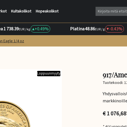
rkot
Kultakolikot
Hopeakolikot
ea
1 738.39
+
0.49%
Platina
48.86
-0.43%
EUR / kg
EUR / g
n Eagle 1/4 oz
917/Ame
Loppuunmyyty
Tuotekoodi: 1
Yhdysvalloist
markkinoille
€ 1 076,68
* ALV vapautet