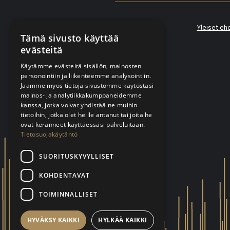
Yleiset eh
Tämä sivusto käyttää
evästeitä
Käytämme evästeitä sisällön, mainosten
personointiin ja liikenteemme analysointiin.
Jaamme myös tietoja sivustomme käytöstäsi
mainos- ja analytiikkakumppaneidemme
kanssa, jotka voivat yhdistää ne muihin
tietoihin, jotka olet heille antanut tai joita he
ovat keränneet käyttäessäsi palveluitaan.
Tietosuojakäytäntö
SUORITUSKYVYLLISET
KOHDENTAVAT
TOIMINNALLISET
HYVÄKSY KAIKKI
HYLKÄÄ KAIKKI