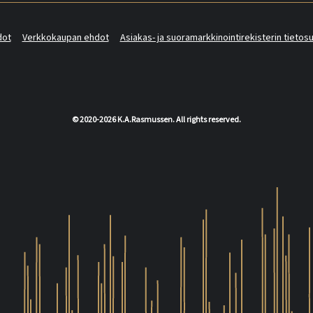
dot
Verkkokaupan ehdot
Asiakas- ja suoramarkkinointirekisterin tietos
© 2020-2026 K.A.Rasmussen. All rights reserved.