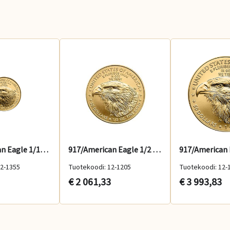
917/American Eagle 1/10 Oz 2025
917/American Eagle 1/2 oz 2026
12-1355
Tuotekoodi: 12-1205
Tuotekoodi: 12-
€ 2 061,33
€ 3 993,83