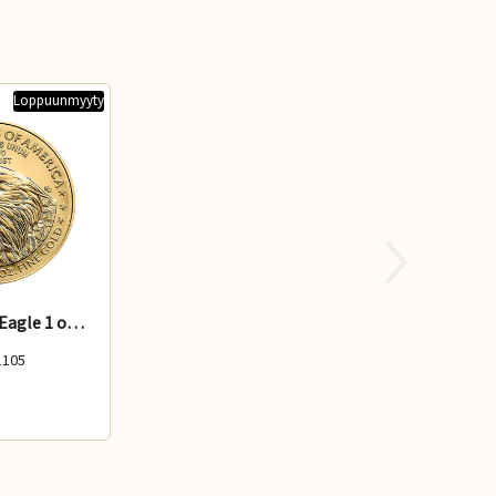
Loppuunmyyty
917/American Eagle 1 oz 2026
1105