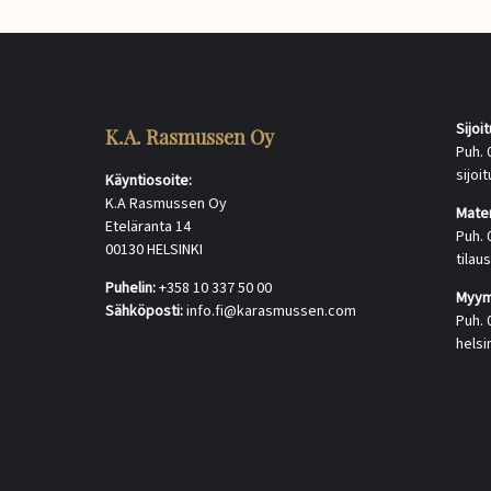
Sijoi
K.A. Rasmussen Oy
Puh. 
sijo
Käyntiosoite:
K.A Rasmussen Oy
Mater
Eteläranta 14
Puh. 
00130 HELSINKI
tila
Puhelin:
+358 10 337 50 00
Myymä
Sähköposti:
info.fi@karasmussen.com
Puh. 
hels