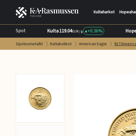
Kultaharkot
Hopeaha
Spot
Kulta
119.04
+
0.36%
Hop
EUR / g
Sijoitusmetallit
Kultakolikot
American Eagle
917/America