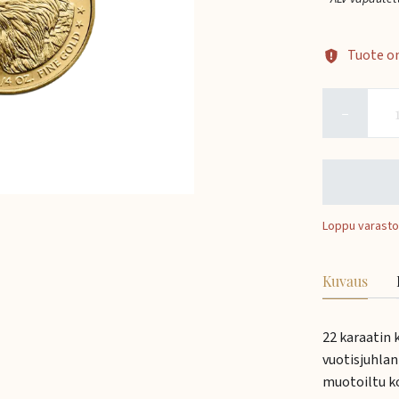
Tuote o
−
Loppu varasto
Kuvaus
22 karaatin 
vuotisjuhlan
muotoiltu ko