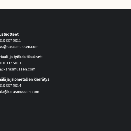
tustuotteet:
010 337 5011
itus@karasmussen.com
iaali- ja työkalutilaukset:
010 337 5013
us@karasmussen.com
lä ja jalometallien kierrätys:
010 337 5014
inki@karasmussen.com