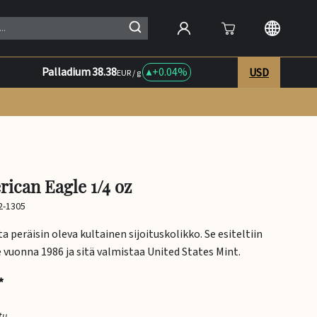
Palladium
38.38
+
0.04%
USD
EUR / g
rican Eagle 1/4 oz
2-1305
a peräisin oleva kultainen sijoituskolikko. Se esiteltiin
 vuonna 1986 ja sitä valmistaa United States Mint.
*
tu