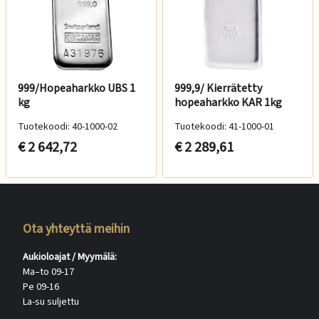
999/Hopeaharkko UBS 1
999,9/ Kierrätetty
kg
hopeaharkko KAR 1kg
Tuotekoodi: 40-1000-02
Tuotekoodi: 41-1000-01
€ 2 642,72
€ 2 289,61
Ota yhteyttä meihin
Aukioloajat / Myymälä:
Ma–to 09-17
Pe 09-16
La-su suljettu