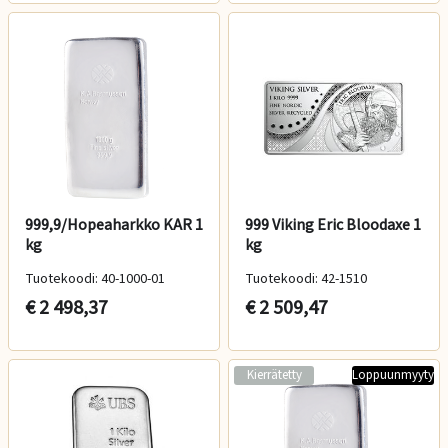
999,9/Hopeaharkko KAR 1
999 Viking Eric Bloodaxe 1
kg
kg
Tuotekoodi: 40-1000-01
Tuotekoodi: 42-1510
€ 2 498,37
€ 2 509,47
Kierrätetty
Loppuunmyyty