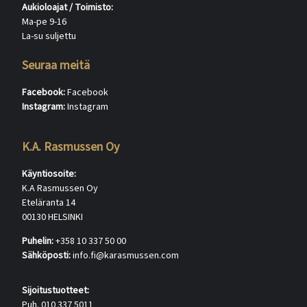
Aukioloajat / Toimisto:
Ma-pe 9-16
La-su suljettu
Seuraa meitä
Facebook:
Facebook
Instagram:
Instagram
K.A. Rasmussen Oy
Käyntiosoite:
K.A Rasmussen Oy
Eteläranta 14
00130 HELSINKI
Puhelin:
+358 10 337 50 00
Sähköposti:
info.fi@karasmussen.com
Sijoitustuotteet:
Puh. 010 337 5011