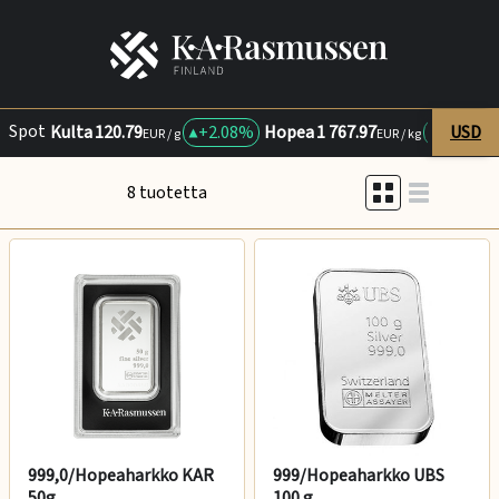
Spot
Kulta
120.79
+
2.08%
Hopea
1 767.97
+
3%
USD
P
EUR / g
EUR / kg
8 tuotetta
999,0/Hopeaharkko KAR
999/Hopeaharkko UBS
50g
100 g