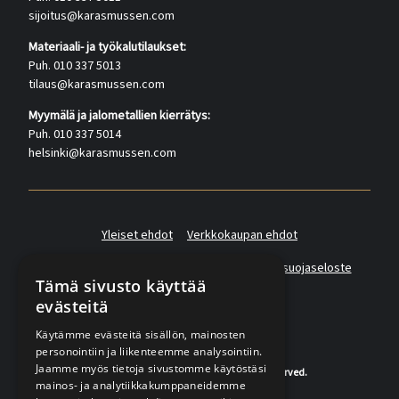
sijoitus@karasmussen.com
Materiaali- ja työkalutilaukset:
Puh. 010 337 5013
tilaus@karasmussen.com
Myymälä ja jalometallien kierrätys:
Puh. 010 337 5014
helsinki@karasmussen.com
Yleiset ehdot
Verkkokaupan ehdot
Asiakas- ja suoramarkkinointirekisterin tietosuojaseloste
Tämä sivusto käyttää
evästeitä
Käytämme evästeitä sisällön, mainosten
personointiin ja liikenteemme analysointiin.
Jaamme myös tietoja sivustomme käytöstäsi
© 2020-2026 K.A.Rasmussen. All rights reserved.
mainos- ja analytiikkakumppaneidemme