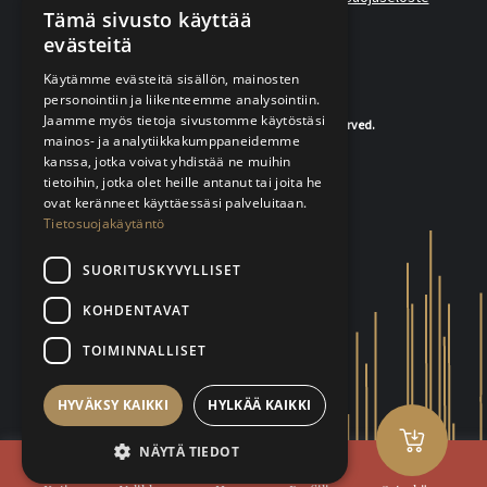
Tämä sivusto käyttää
evästeitä
Käytämme evästeitä sisällön, mainosten
personointiin ja liikenteemme analysointiin.
Jaamme myös tietoja sivustomme käytöstäsi
© 2020-2026 K.A.Rasmussen. All rights reserved.
mainos- ja analytiikkakumppaneidemme
kanssa, jotka voivat yhdistää ne muihin
tietoihin, jotka olet heille antanut tai joita he
ovat keränneet käyttäessäsi palveluitaan.
Tietosuojakäytäntö
SUORITUSKYVYLLISET
KOHDENTAVAT
TOIMINNALLISET
HYVÄKSY KAIKKI
HYLKÄÄ KAIKKI
NÄYTÄ TIEDOT