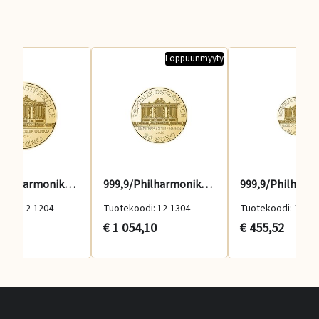
Loppuunmyyty
Lop
999,9/Philharmoniker 1/2 oz 2026
999,9/Philharmoniker 1/4 oz
odi: 12-1204
Tuotekoodi: 12-1304
Tuotekoodi: 12-13
9,86
€ 1 054,10
€ 455,52