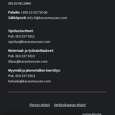
00130 HELSINKI
Puhelin:
+358 10 337 50 00
Sähköposti:
info.fi@karasmussen.com
Sijoitustuotteet:
Puh. 010 337 5011
sijoitus@karasmussen.com
Materiaali- ja työkalutilaukset:
Puh. 010 337 5013
tilaus@karasmussen.com
Myymälä ja jalometallien kierrätys:
Puh. 010 337 5014
helsinki@karasmussen.com
Yleiset ehdot
Verkkokaupan ehdot
Asiakas- ja suoramarkkinointirekisterin tietosuojaseloste