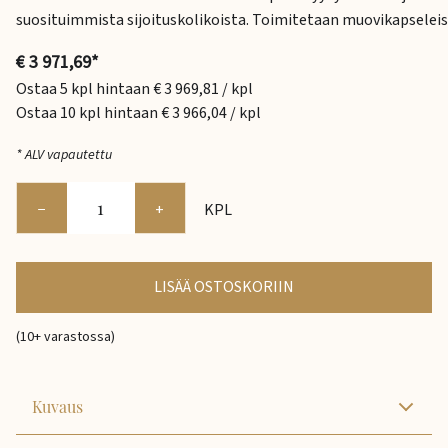
suosituimmista sijoituskolikoista. Toimitetaan muovikapseleis
€ 3 971,69*
Ostaa 5 kpl hintaan € 3 969,81 / kpl
Ostaa 10 kpl hintaan € 3 966,04 / kpl
* ALV vapautettu
−
+
KPL
LISÄÄ OSTOSKORIIN
(10+ varastossa)
Kuvaus