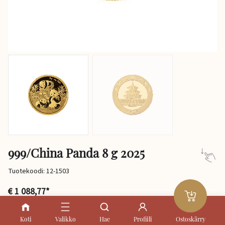
999/China Panda 8 g 2025
Tuotekoodi: 12-1503
€ 1 088,77*
* ALV vapautettu
Koti
Valikko
Hae
Profiili
Ostoskärry