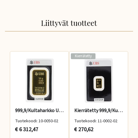
Liittyvät tuotteet
Kierrätetty
999,9/Kultaharkko UBS 50g
Kierrätetty 999,9/Kultaharkko UBS 2g
Tuotekoodi: 10-0050-02
Tuotekoodi: 11-0002-02
Tu
€ 6 312,47
€ 270,62
€