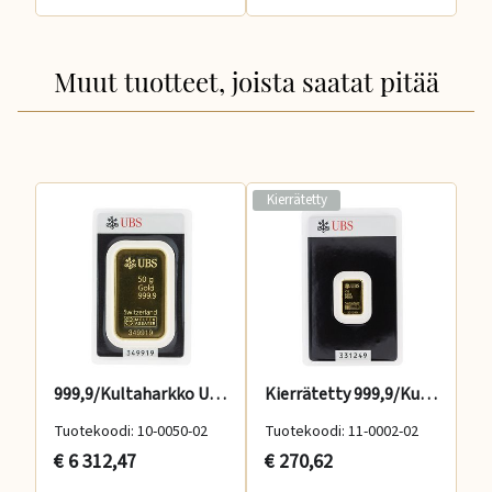
Muut tuotteet, joista saatat pitää
Kierrätetty
999,9/Kultaharkko UBS 50g
Kierrätetty 999,9/Kultaharkko UBS 2g
Tuotekoodi: 10-0050-02
Tuotekoodi: 11-0002-02
Tu
€ 6 312,47
€ 270,62
€