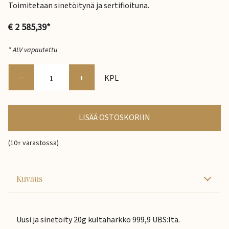
Toimitetaan sinetöitynä ja sertifioituna.
€ 2 585,39*
* ALV vapautettu
−
+
KPL
LISÄÄ OSTOSKORIIN
(10+ varastossa)
Kuvaus
Uusi ja sinetöity 20g kultaharkko 999,9 UBS:ltä.