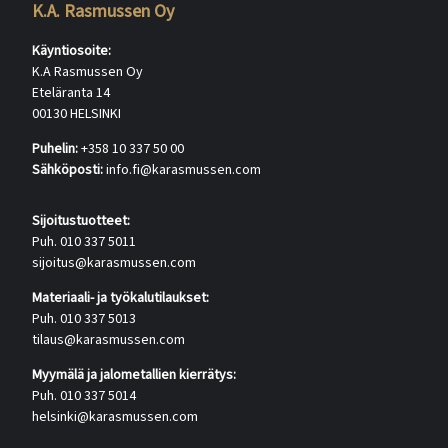
K.A. Rasmussen Oy
Käyntiosoite:
K.A Rasmussen Oy
Eteläranta 14
00130 HELSINKI
Puhelin:
+358 10 337 50 00
Sähköposti:
info.fi@karasmussen.com
Sijoitustuotteet:
Puh. 010 337 5011
sijoitus@karasmussen.com
Materiaali- ja työkalutilaukset:
Puh. 010 337 5013
tilaus@karasmussen.com
Myymälä ja jalometallien kierrätys:
Puh. 010 337 5014
helsinki@karasmussen.com