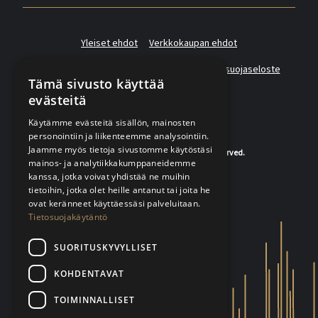
Yleiset ehdot
Verkkokaupan ehdot
Asiakas- ja suoramarkkinointirekisterin tietosuojaseloste
Tämä sivusto käyttää
evästeitä
Käytämme evästeitä sisällön, mainosten
personointiin ja liikenteemme analysointiin.
Jaamme myös tietoja sivustomme käytöstäsi
© 2020-2026 K.A.Rasmussen. All rights reserved.
mainos- ja analytiikkakumppaneidemme
kanssa, jotka voivat yhdistää ne muihin
tietoihin, jotka olet heille antanut tai joita he
ovat keränneet käyttäessäsi palveluitaan.
Tietosuojakäytäntö
SUORITUSKYVYLLISET
KOHDENTAVAT
TOIMINNALLISET